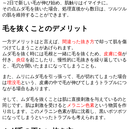
～2日で新しい毛が伸び始め、肌触りはイマイチに。
その点ムダ毛を抜いた場合、処理直後から数日は、ツルツル
の肌を維持することができます。
毛を抜くことのデメリット
一方デメリットはと言えば、
間違った抜き方
で却って肌を傷
つけてしまうことがあげられます。
ムダ毛を抜く時には毛根と一緒に毛を抜くため、
皮膚に傷
が
付き、
炎症
を起こしたり、慢性的に毛抜きを繰り返している
と、毛穴が開いたままになってしまうことも。
また、ムリにムダ毛を引っ張って、毛が切れてしまった場合
は
埋没毛
という、皮膚の中で毛が伸びてしまうトラブルにつ
ながる場合もあります。
そして、ムダ毛を抜くことは肌に直接刺激を与えているのと
同じです。肌は刺激を受けると
メラニン色素
という物質を作
り出します。このメラニン色素が肌に沈着し、黒いポツポツ
になってしまうといったトラブルも考えられます。