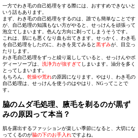
一方でわき毛の自己処理をする際には、おすすめできないと
いう話もあります。
まず、わき毛の自己処理をするのは、誰でも簡単なことです
が、自己処理の知識もない方がやると、せっけんを頑張って
泡立てしまいます。色んな方向に剃ってしまうそうです。
これは、肌にも悪くなり血も出てきます。せっかく、わき毛
を自己処理をしたのに、わきを見てみると
黒ずみ
が、目立っ
たりします。
わき毛自己処理をずっと繰り返ししていると、せっけんやボ
ディーソープは、
洗浄力が強すぎて
しまいます。油分を多く
とってしまいます。
もちろん、
乾燥や荒れ
の原因になります。やはり、わき毛の
自己処理は、せっけんを使うのはやはり、NGってことで
す。
脇のムダ毛処理、腋毛を剃るのが黒ず
みの原因って本当？
肌を露出するファッションが楽しい季節になると、大切にな
ってくるのが
脇の下のお手入れ
ですよね。