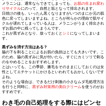
メラニンは、通常ならできてしまっても、
お肌の生まれ変わ
りサイクル
にのって、自然と垢となって排出されます。
日焼けの後も、いったん黒くなりますがいつのまにか元の肌
色に戻ってしまいますよね。ところが何らかの理由で肌サイ
クルが遅れてしまっている人は、メラニンがうまく排出され
ずお肌の中に残ってしまうんです。
これが黒ずみとなり、放っておくと
シミ
になってしまいま
す。
黒ずみを消す方法はある？
脇の下を剃ることによるお肌の負担はとても大きいです。こ
のため、脇の黒ずみに気が付いたら、すぐにカミソリで剃る
のをやめることをおすすめします。
とはいっても、この季節、腋毛をそのままにしておくのは女
性としてエチケットにかけるといわれてもおかしくないです
よね。
そのような場合は、できるだけ刺激の小さなムダ毛処理方法
を行うと同時に、
黒ずみ対策用の美白クリーム
を使うのがお
すすめです。
わき毛の自己処理をする際にはピンセ