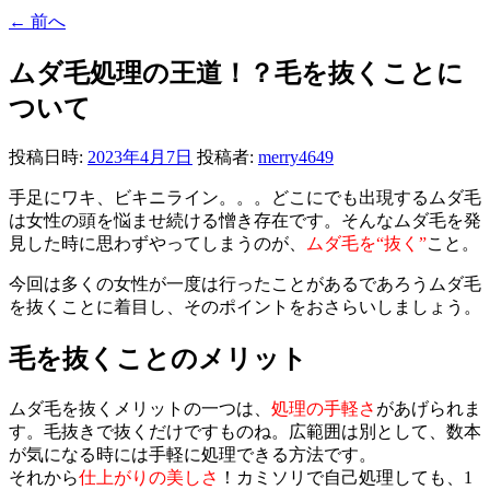
←
前へ
ムダ毛処理の王道！？毛を抜くことに
ついて
投稿日時:
2023年4月7日
投稿者:
merry4649
手足にワキ、ビキニライン。。。どこにでも出現するムダ毛
は女性の頭を悩ませ続ける憎き存在です。そんなムダ毛を発
見した時に思わずやってしまうのが、
ムダ毛を“抜く”
こと。
今回は多くの女性が一度は行ったことがあるであろうムダ毛
を抜くことに着目し、そのポイントをおさらいしましょう。
毛を抜くことのメリット
ムダ毛を抜くメリットの一つは、
処理の手軽さ
があげられま
す。毛抜きで抜くだけですものね。広範囲は別として、数本
が気になる時には手軽に処理できる方法です。
それから
仕上がりの美しさ
！カミソリで自己処理しても、1