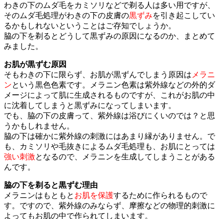
わきの下のムダ毛をカミソリなどで剃る人は多い用ですが、
そのムダ毛処理がわきの下の皮膚の
黒ずみ
を引き起こしてい
るかもしれないということはご存知でしょうか。
脇の下を剃るとどうして黒ずみの原因になるのか、まとめて
みました。
お肌が黒ずむ原因
そもわきの下に限らず、お肌が黒ずんでしまう原因は
メラニ
ン
という黒色色素です。メラニン色素は紫外線などの外的ダ
メージによって肌に生成されるものですが、これがお肌の中
に沈着してしまうと黒ずみになってしまいます。
でも、脇の下の皮膚って、紫外線は浴びにくいのでは？と思
うかもしれません。
脇の下は確かに紫外線の刺激にはあまり縁がありません。で
も、カミソリや毛抜きによるムダ毛処理も、お肌にとっては
強い刺激
となるので、メラニンを生成してしまうことがある
んです。
脇の下を剃ると黒ずむ理由
メラニンはもともと
お肌を保護
するために作られるもので
す。ですので、紫外線のみならず、摩擦などの物理的刺激に
よってもお肌の中で作られてしまいます。