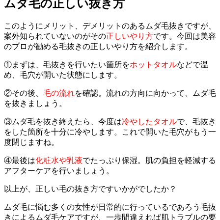
ムダ毛の正しい抜き方
このようにメリット、デメリットのあるムダ毛抜きですが、
案外知られていないのがその
正しいやり方
です。今回は美容
のプロが勧める毛抜きの正しいやり方を紹介します。
①まずは、毛抜きを行いたい箇所を
ホットタオル
などで温
め、毛穴が開いた状態にします。
②その後、
毛の流れ
を確認。流れの方向に向かって、ムダ毛
を抜きましょう。
③ムダ毛を抜き終えたら、今度は
冷やしたタオル
で、毛抜き
をした箇所を十分に冷やします。これで開いた毛穴がもう一
度閉じますね。
④最後は
化粧水や乳液
でたっぷり保湿。肌の負担を軽減する
アフターケアを行いましょう。
以上が、正しい毛の抜き方ですいかがでしたか？
ムダ毛に悩む多くの女性が日常的に行っているであろう毛抜
きによるムダ毛ケアですが、一歩間違えれば肌トラブルの要