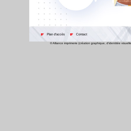
Plan d'accès
Contact
© Alliance
imprimerie
(création graphique, d'identitée visuel