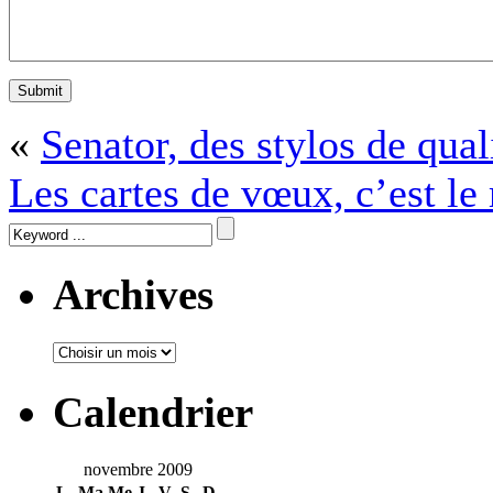
«
Senator, des stylos de qual
Les cartes de vœux, c’est l
Archives
Calendrier
novembre 2009
L
Ma
Me
J
V
S
D