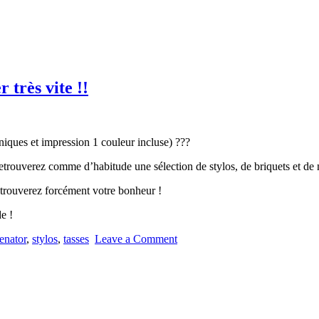
très vite !!
hniques et impression 1 couleur incluse) ???
trouverez comme d’habitude une sélection de stylos, de briquets et de m
s trouverez forcément votre bonheur !
e !
enator
,
stylos
,
tasses
Leave a Comment