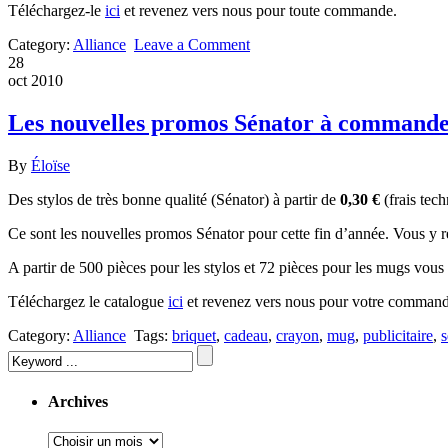
Téléchargez-le
ici
et revenez vers nous pour toute commande.
Category:
Alliance
Leave a Comment
28
oct 2010
Les nouvelles promos Sénator à commander 
By
Éloïse
Des stylos de très bonne qualité (Sénator) à partir de
0,30 €
(frais tec
Ce sont les nouvelles promos Sénator pour cette fin d’année. Vous y re
A partir de 500 pièces pour les stylos et 72 pièces pour les mugs vou
Téléchargez le catalogue
ici
et revenez vers nous pour votre command
Category:
Alliance
Tags:
briquet
,
cadeau
,
crayon
,
mug
,
publicitaire
,
s
Archives