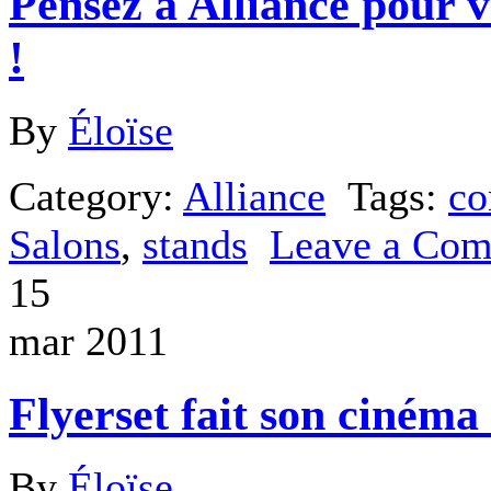
Pensez à Alliance pour vo
!
By
Éloïse
Category:
Alliance
Tags:
co
Salons
,
stands
Leave a Co
15
mar 2011
Flyerset fait son cinéma 
By
Éloïse