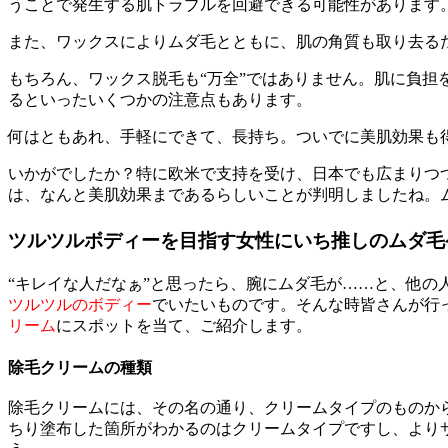
うことで発生する肌トラブルを回避できる可能性があります
また、ワックスによりムダ毛とともに、肌の角質も取り去る
もちろん、ワックス脱毛も“万全”ではありません。肌に負担
るといったいくつかの注意点もあります。
何はともあれ、手軽にできて、長持ち。ついでに美肌効果も
いかがでしたか？特に欧米で支持を受け、日本でも広まりつ
は、なんと美肌効果まであるらしいことが判明しましたね。
ツルツルボディーを目指す女性にいち推しのムダ毛
“キレイな人だなぁ”と思ったら、腕にムダ毛が……と、他
ツルツルのボディー
でいたいものです。そんな時皆さんが行
リーム
にスポットを当て、ご紹介します。
除毛クリームの種類
除毛クリームには、その名の通り、クリームタイプのものか
ちり塗布した箇所がわかるのはクリームタイプですし、より