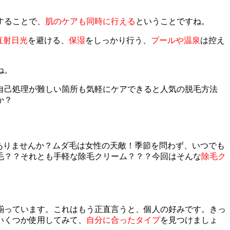
することで、
肌のケアも同時に行える
ということですね。
直射日光
を避ける、
保湿
をしっかり行う、
プールや温泉
は控え
ね。
自己処理が難しい箇所も気軽にケアできると人気の脱毛方法
か？
ありませんか？ムダ毛は女性の天敵！季節を問わず、いつでも
毛？？それとも手軽な除毛クリーム？？？今回はそんな
除毛ク
揃っています。これはもう正直言うと、個人の好みです。きっ
いくつか使用してみて、
自分に合ったタイプ
を見つけましょ