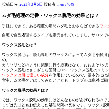
投稿日時:
2023年3月5日
投稿者:
merry4649
ムダ毛処理の定番・ワックス脱毛の効果とは？
手軽にできて、ある程度の期間ムダ毛とおさらばできる
ワッ
自宅で自己処理するタイプも販売されていますし、サロンで
ワックス脱毛とは？
ワックス脱毛は、脱毛専用のワックスによってムダ毛を解消
の。
カミソリなどのように頻繁に行う必要はなく、おおよそ1ヶ
ワックス脱毛はさまざまな箇所にOK！ワックス脱毛のメリ
ワックスは肌に優しい成分
を使用しているので、基本的には
背中、ムダ毛ケアはしてみたいけども、トラブルは絶対に避
ワックス脱毛の効果とは？
では、ワックス脱毛の効果にはどんなものがあげられるので
まずは先ほどもお伝えした処理間隔の長さです。ワックス脱