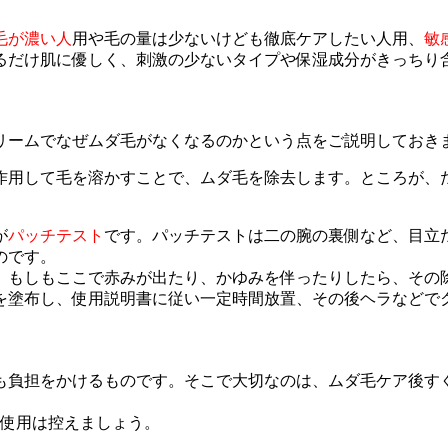
毛が濃い人
用や毛の量は少ないけども徹底ケアしたい人用、
敏
るだけ肌に優しく、刺激の少ないタイプや保湿成分がきっちり
リームでなぜムダ毛がなくなるのかという点をご説明しておき
作用して毛を溶かすことで、ムダ毛を除去します。ところが、
が
パッチテスト
です。パッチテストは二の腕の裏側など、目立
のです。
。もしもここで赤みが出たり、かゆみを伴ったりしたら、その
を塗布し、使用説明書に従い一定時間放置、その後ヘラなどで
も負担をかけるものです。そこで大切なのは、ムダ毛ケア後す
も使用は控えましょう。