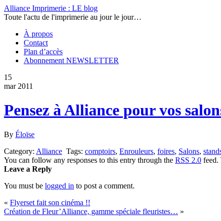
Alliance Imprimerie : LE blog
Toute l'actu de l'imprimerie au jour le jour…
À propos
Contact
Plan d’accès
Abonnement NEWSLETTER
15
mar 2011
Pensez à Alliance pour vos salons
By
Éloïse
Category:
Alliance
Tags:
comptoirs
,
Enrouleurs
,
foires
,
Salons
,
stand
You can follow any responses to this entry through the
RSS 2.0
feed.
Leave a Reply
You must be
logged in
to post a comment.
«
Flyerset fait son cinéma !!
Création de Fleur’Alliance, gamme spéciale fleuristes…
»