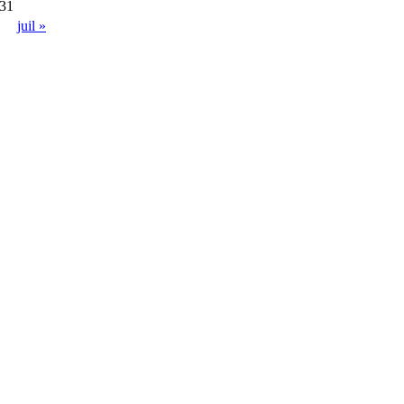
31
juil »