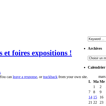
Archives
 et foires expositions !
Calendrier
s
mars
 You can
leave a response
, or
trackback
from your own site.
L
Ma
Me
1
2
7
8
9
14
15
16
21
22
23