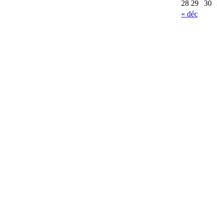
28
29
30
« déc