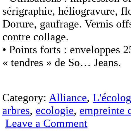
sérigraphie, héliogravure, f
Dorure, gaufrage. Vernis off
contre collage.
• Points forts :
enveloppes 250
« tendres » de So… Jeans.
Category:
Alliance
,
L'écolog
arbres
,
ecologie
,
empreinte 
Leave a Comment