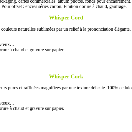
, packaging, cartes commerciales, album photos, fonds pour encadremen
our offset : encres séries carton. Finition dorure à chaud, gaufrage.
Whisper Cord
ouleurs naturelles sublimées par un relief à la prononciation élégante.
de vœux…
orure à chaud et gravure sur papier.
Whisper Cork
rs pures et raffinées magnifiées par une texture délicate. 100% cellulos
de vœux…
orure à chaud et gravure sur papier.