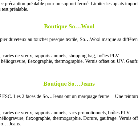
c précaution préalable pour un support fermé. Limiter les aplats import
test préalable.
Boutique So…Wool
 Papier duveteux au toucher presque textile, So…Wool marque sa différ
s, cartes de vœux, rapports annuels, shopping bag, boîtes PLV…
, héliogravure, flexographie, thermographie. Vernis offset ou UV. Gaufr
Boutique So…Jeans
rtifié FSC. Les 2 faces de So…Jeans ont un marquage feutre. Une teintur
s, cartes de vœux, rapports annuels, sacs promotionnels, boîtes PLV…
 héliogravure, flexographie, thermographie. Dorure, gaufrage. Vernis of
 So… Jeans.