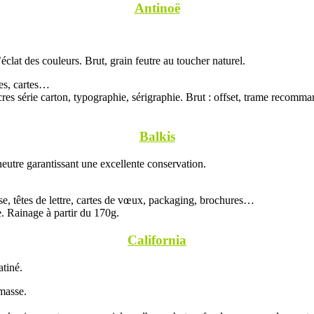
Antinoë
clat des couleurs. Brut, grain feutre au toucher naturel.
res, cartes…
s série carton, typographie, sérigraphie. Brut : offset, trame recomman
Balkis
 neutre garantissant une excellente conservation.
, têtes de lettre, cartes de vœux, packaging, brochures…
e. Rainage à partir du 170g.
California
atiné.
masse.