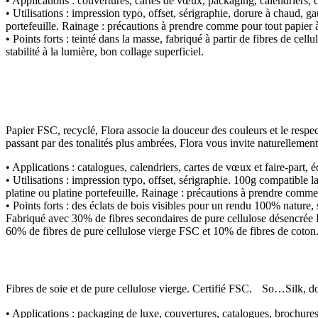
• Applications :
couvertures, cartes de vœux, packaging, calendriers,
• Utilisations :
impression typo, offset, sérigraphie, dorure à chaud, g
portefeuille. Rainage : précautions à prendre comme pour tout papier
• Points forts :
teinté dans la masse, fabriqué à partir de fibres de cell
stabilité à la lumière, bon collage superficiel.
Papier FSC, recyclé, Flora associe la douceur des couleurs et le respec
passant par des tonalités plus ambrées, Flora vous invite naturellement à
• Applications :
catalogues, calendriers, cartes de vœux et faire-part,
• Utilisations :
impression typo, offset, sérigraphie. 100g compatible 
platine ou platine portefeuille. Rainage : précautions à prendre comm
• Points forts :
des éclats de bois visibles pour un rendu 100% nature,
Fabriqué avec 30% de fibres secondaires de pure cellulose désencrée
60% de fibres de pure cellulose vierge FSC et 10% de fibres de coton
Fibres de soie et de pure cellulose vierge. Certifié FSC. So…Silk, dou
• Applications :
packaging de luxe, couvertures, catalogues, brochure