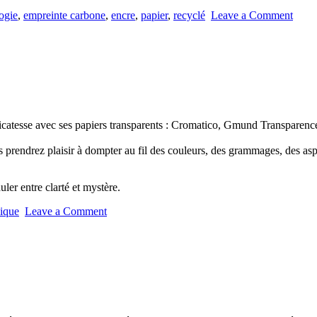
ogie
,
empreinte carbone
,
encre
,
papier
,
recyclé
Leave a Comment
licatesse avec ses papiers transparents : Cromatico, Gmund Transparenc
prendrez plaisir à dompter au fil des couleurs, des grammages, des aspec
ler entre clarté et mystère.
ique
Leave a Comment