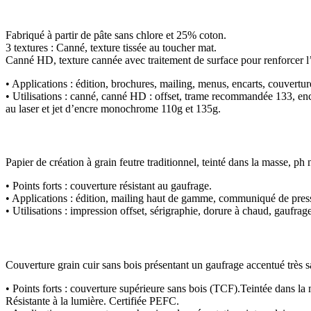
Fabriqué à partir de pâte sans chlore et 25% coton.
3 textures : Canné, texture tissée au toucher mat.
Canné HD, texture cannée avec traitement de surface pour renforcer l’é
• Applications :
édition, brochures, mailing, menus, encarts, couvertu
• Utilisations :
canné, canné HD : offset, trame recommandée 133, encre
au laser et jet d’encre monochrome 110g et 135g.
Papier de création à grain feutre traditionnel, teinté dans la masse, ph
• Points forts :
couverture résistant au gaufrage.
• Applications :
édition, mailing haut de gamme, communiqué de presse
• Utilisations :
impression offset, sérigraphie, dorure à chaud, gaufrag
Couverture grain cuir sans bois présentant un gaufrage accentué très s
• Points forts :
couverture supérieure sans bois (TCF).Teintée dans la 
Résistante à la lumière. Certifiée PEFC.