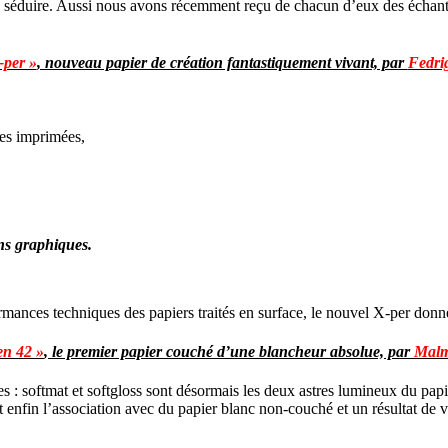
ous séduire. Aussi nous avons récemment reçu de chacun d’eux des échant
-per »
, nouveau papier de création fantastiquement vivant, par
Fedri
ges imprimées,
ons graphiques.
rmances techniques des papiers traités en surface, le nouvel X-per don
en 42
»
, le premier papier couché d’une blancheur absolue, par
Malm
s : softmat et softgloss sont désormais les deux astres lumineux du pap
 enfin l’association avec du papier blanc non-couché et un résultat de 