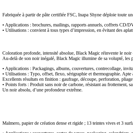
Fabriquée à partir de pâte certifiée FSC, Inapa Shyne déploie toute une p
• Applications :
brochures, mailings, rapports annuels, coffrets CD/
• Utilisations :
convient à tous types d’impression, en évitant des apla
Coloration profonde, intensité absolue, Black Magic réinvente le noir e
Au-delà de son noir inégalé, Black Magic illumine de sa volupté, les p
• Applications :
Packagings, albums, couvertures, contrecollage, invita
• Utilisations :
Typo, offset, flexo, sérigraphie et thermographie. Apte à
Excellents résultats en finition : gaufrage, découpe, perforation, pliage
• Points forts :
Produit sans noir de carbone, résistant au frottement,
Un noir absolu, d’une profondeur extrême.
Malmero, papier de création dense et rigide ; 13 teintes vives et 3 surfa