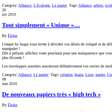
Category:
Alliance
,
L'écologie
,
Le papier
Tags:
Alliance
,
arbres
,
ecol
26
avr 2010
Tout simplement « Unique »…
By
Éloïse
Unique by Inapa vous invite à dévoiler vos désirs de volupté et de dé
manipuler !
Dès à présent, affichez votre penchant pour une transparence que vous 
plus féconde !
Les enveloppes assorties susciteront définitivement vos envies de modu
Category:
Alliance
,
Le papier
Tags:
création
,
Inapa
,
Luxe
,
papier
,
Un
08
mar 2010
De nouveaux papiers très « high tech »
By
Éloïse