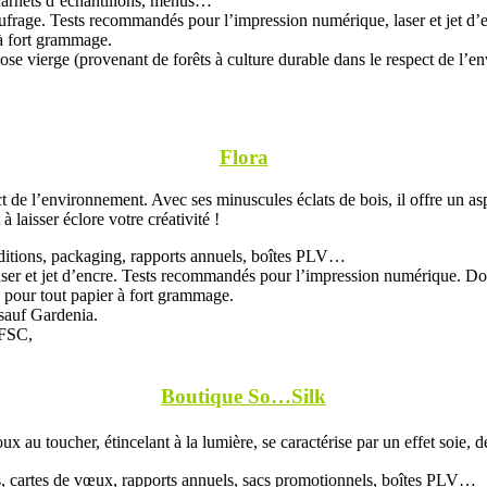
 carnets d’échantillons, menus…
aufrage. Tests recommandés pour l’impression numérique, laser et jet d’e
 à fort grammage.
ulose vierge (provenant de forêts à culture durable dans le respect de l’e
Flora
t de l’environnement. Avec ses minuscules éclats de bois, il offre un asp
 laisser éclore votre créativité !
 éditions, packaging, rapports annuels, boîtes PLV…
laser et jet d’encre. Tests recommandés pour l’impression numérique. Do
e pour tout papier à fort grammage.
 sauf Gardenia.
 FSC,
.
Boutique So…Silk
x au toucher, étincelant à la lumière, se caractérise par un effet soie,
s, cartes de vœux, rapports annuels, sacs promotionnels, boîtes PLV…