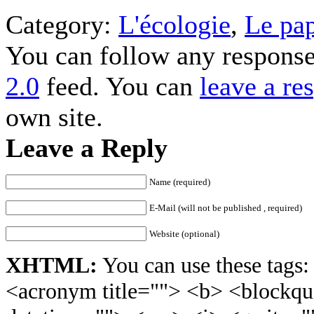
Category:
L'écologie
,
Le pap
You can follow any response
2.0
feed. You can
leave a re
own site.
Leave a Reply
Name (required)
E-Mail (will not be published , required)
Website (optional)
XHTML:
You can use these tags: 
<acronym title=""> <b> <blockqu