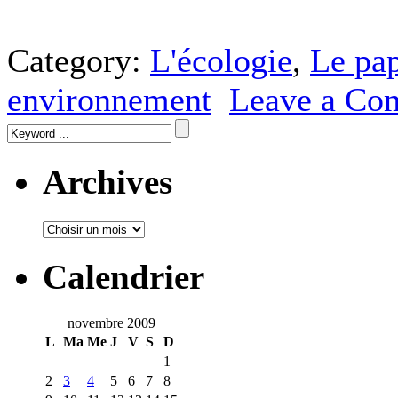
Category:
L'écologie
,
Le pap
environnement
Leave a Co
Archives
Calendrier
novembre 2009
L
Ma
Me
J
V
S
D
1
2
3
4
5
6
7
8