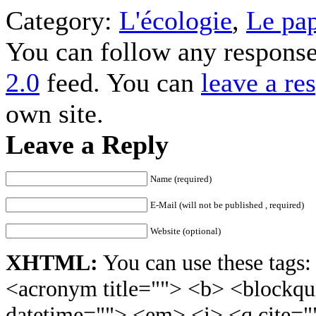
Category:
L'écologie
,
Le pap
You can follow any response
2.0
feed. You can
leave a re
own site.
Leave a Reply
Name (required)
E-Mail (will not be published , required)
Website (optional)
XHTML:
You can use these tags: 
<acronym title=""> <b> <blockqu
datetime=""> <em> <i> <q cite="