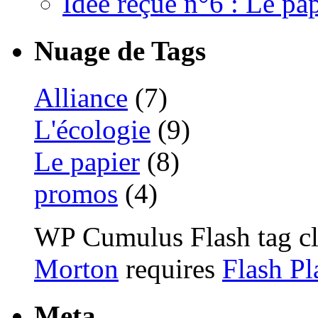
Idée reçue n°6 : Le pap
Nuage de Tags
Alliance
(7)
L'écologie
(9)
Le papier
(8)
promos
(4)
WP Cumulus Flash tag c
Morton
requires
Flash Pl
Meta